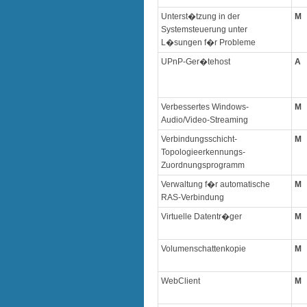
Unterst�tzung in der
M
Systemsteuerung unter
L�sungen f�r Probleme
UPnP-Ger�tehost
A
Verbessertes Windows-
M
Audio/Video-Streaming
Verbindungsschicht-
M
Topologieerkennungs-
Zuordnungsprogramm
Verwaltung f�r automatische
M
RAS-Verbindung
Virtuelle Datentr�ger
M
Volumenschattenkopie
M
WebClient
M