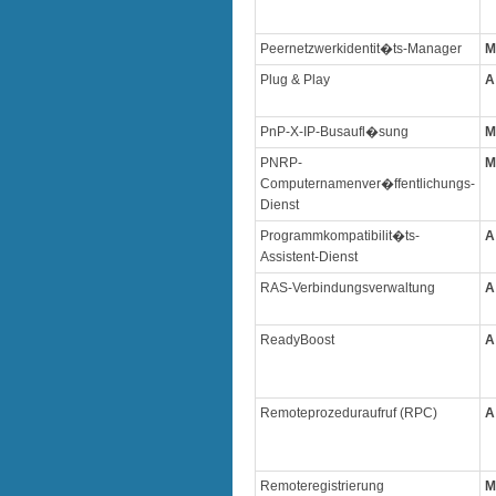
Peernetzwerkidentit�ts-Manager
M
Plug & Play
A
PnP-X-IP-Busaufl�sung
M
PNRP-
M
Computernamenver�ffentlichungs-
Dienst
Programmkompatibilit�ts-
A
Assistent-Dienst
RAS-Verbindungsverwaltung
A
ReadyBoost
A
Remoteprozeduraufruf (RPC)
A
Remoteregistrierung
M