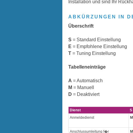
Installation und sind Ihr Rückha
ABKÜRZUNGEN IN D
Überschrift
S
= Standard Einstellung
E
= Empfohlene Einstellung
T
= Tuning Einstellung
Tabelleneinträge
A
= Automatisch
M
= Manuell
D
= Deaktiviert
Dienst
S
Anmeldedienst
M
Anschlussumleitung f�r
M