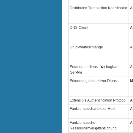
Distributed Transaction Koordinator
A
DNS-Client
A
Druckwarteschlange
A
Enumeratordienst f�r tragbare
A
Ger�te
Erkennung interaktiver Dienste
M
Extensible Authentification Protocol
A
Funktionssuchanbieter-Host
A
Funktionssuche-
A
Ressourcenver�ffentlichung