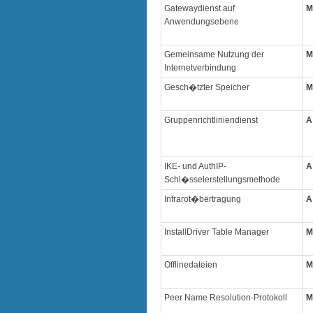
Gatewaydienst auf
M
Anwendungsebene
Gemeinsame Nutzung der
M
Internetverbindung
Gesch�tzter Speicher
M
Gruppenrichtliniendienst
A
IKE- und AuthIP-
A
Schl�sselerstellungsmethode
Infrarot�bertragung
A
InstallDriver Table Manager
M
Offlinedateien
M
Peer Name Resolution-Protokoll
M