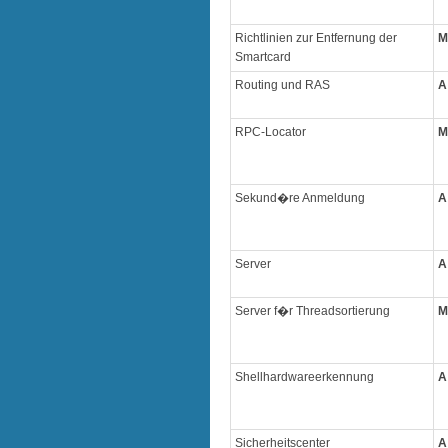
Richtlinien zur Entfernung der
M
Smartcard
Routing und RAS
A
RPC-Locator
M
Sekund�re Anmeldung
A
Server
A
Server f�r Threadsortierung
M
Shellhardwareerkennung
A
Sicherheitscenter
A