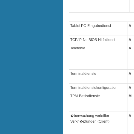
Tablet PC-Eingabedienst
A
TCP/IP-NetBIOS-Hilfsdienst
A
Telefonie
A
Terminaldienste
A
Terminaldienstekonfiguration
A
TPM-Basisdienste
M
�berwachung verteilter
A
Verkn�pfungen (Client)