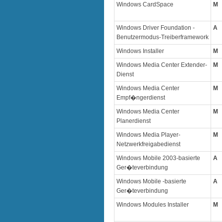
Windows CardSpace
M
Windows Driver Foundation -
A
Benutzermodus-Treiberframework
Windows Installer
M
Windows Media Center Extender-
M
Dienst
Windows Media Center
M
Empf�ngerdienst
Windows Media Center
M
Planerdienst
Windows Media Player-
M
Netzwerkfreigabedienst
Windows Mobile 2003-basierte
A
Ger�teverbindung
Windows Mobile -basierte
A
Ger�teverbindung
Windows Modules Installer
M