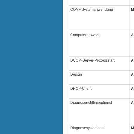
COM+ Systemanwendung
M
Computerbrowser
A
DCOM-Server-Prozessstart
A
Design
A
DHCP-Client
A
Diagnoserichtliniendienst
A
Diagnosesystemhost
M