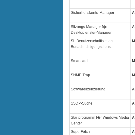
Sicherheitskonto-Manager
A
Sitzungs-Manager f�r
A
Desktopfenster-Manager
SL-Benutzerschnittstellen-
M
Benachrichtigungsdienst
Smartcard
M
SNMP-Trap
M
Softwarelizenzierung
A
SSDP-Suche
A
Startprogramm f�r Windows Media
A
Center
SuperFetch
A