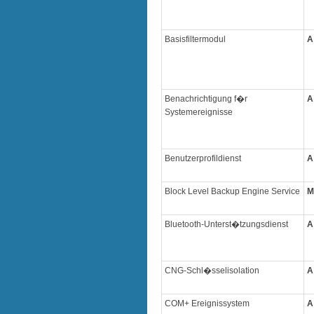
Basisfiltermodul
A
Benachrichtigung f�r
A
Systemereignisse
Benutzerprofildienst
A
Block Level Backup Engine Service
M
Bluetooth-Unterst�tzungsdienst
A
CNG-Schl�sselisolation
A
COM+ Ereignissystem
A