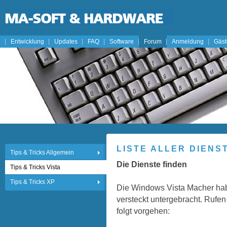
Entwicklung
Updates
FAQ
Software
Forum
Anmeldung
Gäs
LISTE ALLER DIENS
Tips & Tricks Allgemein
Die Dienste finden
Tips & Tricks Vista
Tips & Tricks XP
Die Windows Vista Macher habe
versteckt untergebracht. Rufen
folgt vorgehen: