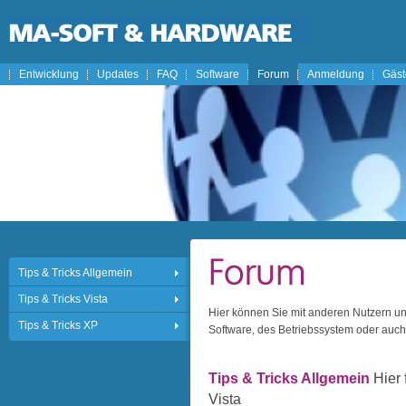
Entwicklung
Updates
FAQ
Software
Forum
Anmeldung
Gäs
Tips & Tricks Allgemein
Tips & Tricks Vista
Hier können Sie mit anderen Nutzern 
Tips & Tricks XP
Software, des Betriebssystem oder auc
Tips & Tricks Allgemein
Hier 
Vista