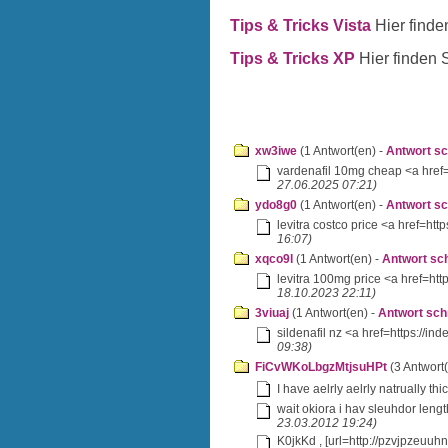
Tips & Tricks Vista
Hier finde
Tips & Tricks XP
Hier finden 
xw3iwe
(1 Antwort(en) -
Antwort sc
vardenafil 10mg cheap <a href=h
27.06.2025 07:21)
ydo8g0
(1 Antwort(en) -
Antwort sc
levitra costco price <a href=htt
16:07)
xqco9l
(1 Antwort(en) -
Antwort sc
levitra 100mg price <a href=http
18.10.2023 22:11)
3viuaj
(1 Antwort(en) -
Antwort sch
sildenafil nz <a href=https://inde
09:38)
FiCvWKoLbgzMtjsuHPt
(3 Antwort
I have aelrly aelrly natrually thick
wait okiora i hav sleuhdor length 
23.03.2012 19:24)
K0jkKd , [url=http://pzvjpzeuuhn