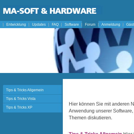
Entwicklung
Updates
FAQ
Software
Forum
Anmeldung
Gäs
Tips & Tricks Allgemein
Tips & Tricks Vista
Hier können Sie mit anderen 
Tips & Tricks XP
Anwendung unserer Software, 
Themen diskutieren.