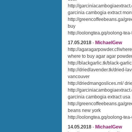
http://garciniacambogiaextract
garcinia cambogia extract mon
http://greencoffeebeans.ga/gr
buy
http://oolongtea.gq/oolong-tea-
17.05.2018
-
MichaelGew
http://agaragarpowder.cf/wher
where to buy agar agar powder
http://blackgarlic.tk/black-garli
http://driedlavender.tk/dried-l
vancouver
http://driedmangoslices.ml/ dr
http://garciniacambogiaextract
garcinia cambogia extract usa
http://greencoffeebeans.ga/gr
beans new york
http://oolongtea.gq/oolong-tea
14.05.2018
-
MichaelGew