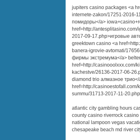
jupiters casino packages <a hr
internete-zakon/17251-2016-
помидоры</a> iowa+casino+re
href=http://antesplitasino.com/
2017-09-17.php>игровые авто
greektown casino <a href=http
banera-igrovie-avtomati/176
фирмы экстремума</a> beltera
href=http://casinooolxxx.com/k
kachestve/26136-2017-06-26
diamond trio алмазное трио</a
href=http://casinoestofall.com/
summu/31713-2017-11-20.ph
atlantic city gambling hours c
county casino riverrock casin
national lampoon vegas vacati
chesapeake beach md river cit