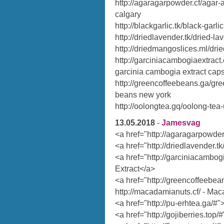
http://agaragarpowder.cf/agar
calgary
http://blackgarlic.tk/black-garli
http://driedlavender.tk/dried-l
http://driedmangoslices.ml/dri
http://garciniacambogiaextract
garcinia cambogia extract cap
http://greencoffeebeans.ga/gr
beans new york
http://oolongtea.gq/oolong-tea
13.05.2018
-
Jamesvag
<a href="http://agaragarpowde
<a href="http://driedlavender.t
<a href="http://garciniacambo
Extract</a>
<a href="http://greencoffeebe
http://macadamianuts.cf/ - Ma
<a href="http://pu-erhtea.ga/#
<a href="http://gojiberries.top/