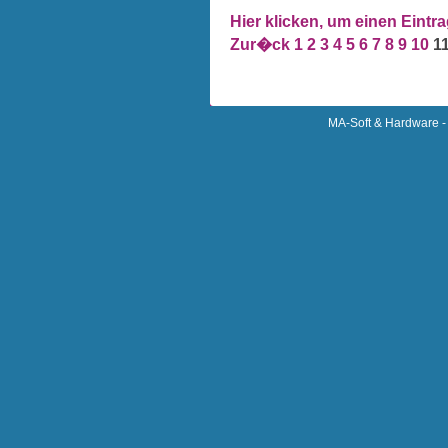
Hier klicken, um einen Eintr
Zur�ck
1
2
3
4
5
6
7
8
9
10
1
MA-Soft & Hardware - 