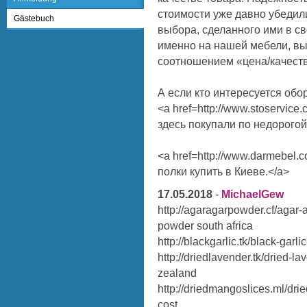
стоимости уже давно убедил
Gästebuch
выбора, сделанного ими в с
именно на нашей мебели, в
соотношением «цена/качеств
А если кто интересуется об
<a href=http://www.stoservi
здесь покупали по недорогой
<a href=http://www.darmebel.
полки купить в Киеве.</a>
17.05.2018
-
MichaelGew
http://agaragarpowder.cf/agar-
powder south africa
http://blackgarlic.tk/black-garli
http://driedlavender.tk/dried-
zealand
http://driedmangoslices.ml/dri
cost