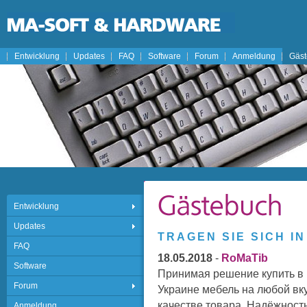
Entwicklung
Updates
FAQ
Software
Forum
Anmeldung
Gäs
Entwicklung
Updates
TRAGEN SIE SICH I
FAQ
18.05.2018
-
RoMaTib
Software
Принимая решение купить в 
Forum
Украине мебель на любой вк
качестве товара. Надёжность
Anmeldung