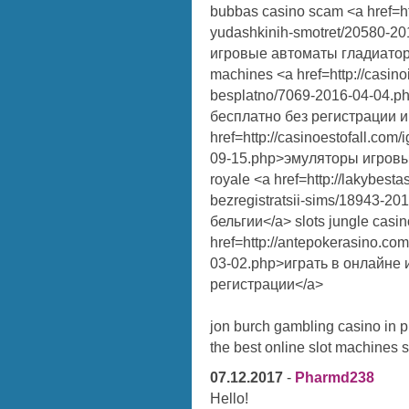
bubbas casino scam <a href=htt
yudashkinih-smotret/20580-2
игровые автоматы гладиатор</a
machines <a href=http://casin
besplatno/7069-2016-04-04.p
бесплатно без регистрации и 
href=http://casinoestofall.com
09-15.php>эмуляторы игровы
royale <a href=http://lakybesta
bezregistratsii-sims/18943-
бельгии</a> slots jungle casi
href=http://antepokerasino.com
03-02.php>играть в онлайне
регистрации</a>
jon burch gambling casino in p
the best online slot machines 
07.12.2017
-
Pharmd238
Hello!