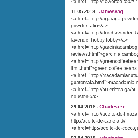
<a href="http://flowertea.top/#
11.05.2018
-
Jamesvag
<a href="http://agaragarpowder
powder ratio</a>
<a href="http://driedlavender.t
lavender hobby lobby</a>
<a href="http://garciniacambog
reviews.html">garcinia cambog
<a href="http://greencoffeebe
limit.html">green coffee beans 
<a href="http://macadamianuts
guatemala.html">macadamia n
<a href="http://pu-erhtea.ga/p
houston</a>
29.04.2018
-
Charlesrex
<a href="http://aceite-de-linaza
http://aceite-de-canela.tk/
<a href=http://aceite-de-coco.