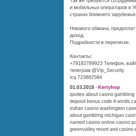
Так же требуются сотрудники
и мобильных операторов в Ук
странах ближнего зарубежья
Никакого обмана, предоплат
доход.
Подробности в переписке.
Контакты:
+79182789923 Телефон, вайб
телеграм @Vip_Security
icq 723882584
01.03.2018
-
Kerryhop
quotes about casino gambling s
deposit bonus code 4 winds ca
indian casino washington casi
about gambling michigan casin
named casino online casino p
greenvalley resort and casino 